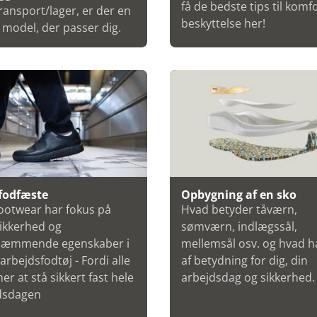
få de bedste tips til komf
transport/lager, er der en
beskyttelse her!
model, der passer dig.
fodfæste
Opbygning af en sko
Footwear har fokus på
Hvad betyder tåværn,
sikkerhed og
sømværn, indlægssål,
hæmmende egenskaber i
mellemsål osv. og hvad h
arbejdsfodtøj - Fordi alle
af betydning for dig, din
ner at stå sikkert fast hele
arbejdsdag og sikkerhed.
dsdagen