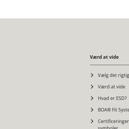
Værd at vide
Vælg det rigti
Værd at vide
Hvad er ESD?
BOA® Fit Sys
Certificeringe
symboler