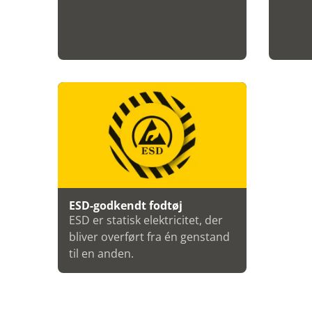
ESD-godkendt fodtøj
ESD er statisk elektricitet, der
bliver overført fra én genstand
til en anden.