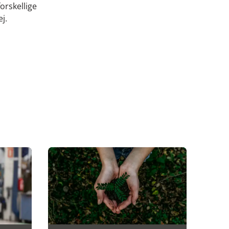
orskellige
ej.