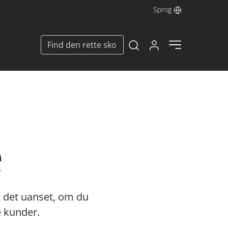
Sprog
Log ind her
Find den rette sko
Open search modal
e
g det uanset, om du
e kunder.