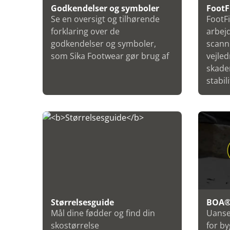
Godkendelser og symboler
FootF
Se en oversigt og tilhørende
FootFi
forklaring over de
arbej
godkendelser og symboler,
scann
som Sika Footwear gør brug af
vejled
skade
stabili
Størrelsesguide
BOA® 
Mål dine fødder og find din
Uanse
skostørrelse
for by