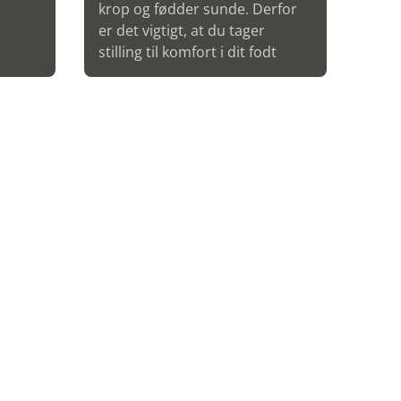
krop og fødder sunde. Derfor
er det vigtigt, at du tager
stilling til komfort i dit fodt