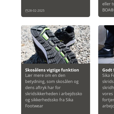
eller 
BOA® 
28-02-2025
Skosålens vigtige funktion
Godt 
Lær mere om en den
Sika 
betydning, som skosålen og
skrid
dens aftryk har for
skrid
skridsikkerheden i arbejdssko
vores 
og sikkerhedssko fra Sika
fortje
Footwear
arbej