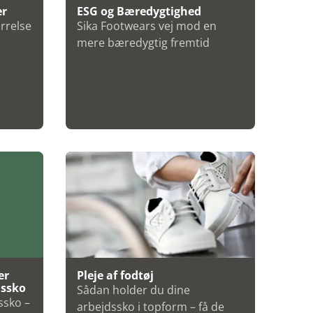
er
ESG og Bæredygtighed
ørrelse
Sika Footwears vej mod en
mere bæredygtig fremtid
er
Pleje af fodtøj
dssko
Sådan holder du dine
ssko –
arbejdssko i topform – få de