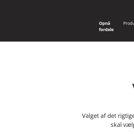
Opnå
Prod
fordele
Valget af det rigt
skal væl