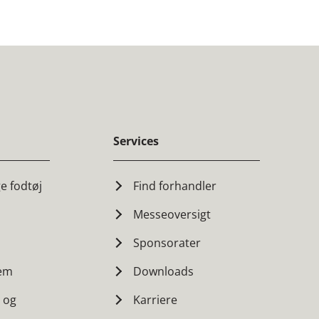
Services
ge fodtøj
Find forhandler
Messeoversigt
Sponsorater
tem
Downloads
r og
Karriere