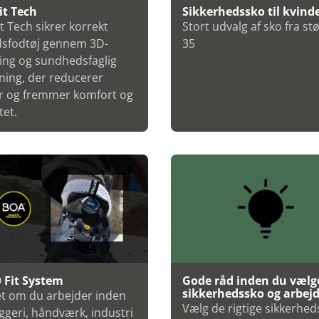
it Tech
Sikkerhedssko til kvind
t Tech sikrer korrekt
Stort udvalg af sko fra st
dsfodtøj gennem 3D-
35
ing og sundhedsfaglig
ning, der reducerer
r og fremmer komfort og
tet.
Fit System
Gode råd inden du vælg
sikkerhedssko og arbej
t om du arbejder inden
Vælg de rigtige sikkerhed
ggeri, håndværk, industri