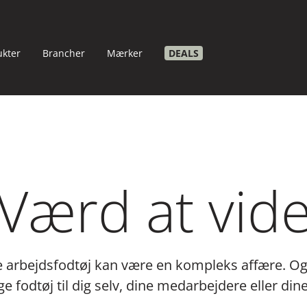
ukter
Brancher
Mærker
DEALS
Værd at vid
ige arbejdsfodtøj kan være en kompleks affære. O
ge fodtøj til dig selv, dine medarbejdere eller din