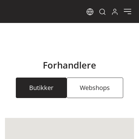
Sprog
Log ind her
Open search m
Forhandlere
Butikker
Webshops