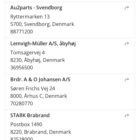
Au2parts - Svendborg
Ryttermarken 13
5700, Svendborg, Denmark
88771200
Lemvigh-Müller A/S, åbyhøj
Tomsagervej 4
8230, Åbyhøj, Denmark
36956500
Brdr. A & O Johansen A/S
Søren Frichs Vej 24
8000, Århus C, Denmark
70280770
STARK Brabrand
Postbox 1490
8220, Brabrand, Denmark
82528000