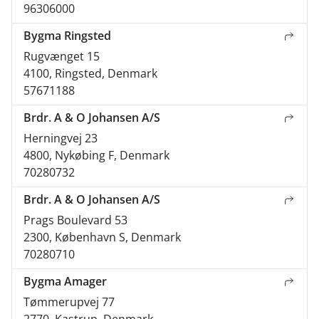
96306000
Bygma Ringsted
Rugvænget 15
4100, Ringsted, Denmark
57671188
Brdr. A & O Johansen A/S
Herningvej 23
4800, Nykøbing F, Denmark
70280732
Brdr. A & O Johansen A/S
Prags Boulevard 53
2300, København S, Denmark
70280710
Bygma Amager
Tømmerupvej 77
2770, Kastrup, Denmark