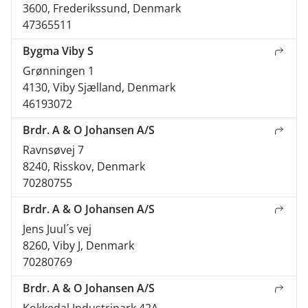
3600, Frederikssund, Denmark
47365511
Bygma Viby S
Grønningen 1
4130, Viby Sjælland, Denmark
46193072
Brdr. A & O Johansen A/S
Ravnsøvej 7
8240, Risskov, Denmark
70280755
Brdr. A & O Johansen A/S
Jens Juul´s vej
8260, Viby J, Denmark
70280769
Brdr. A & O Johansen A/S
Kokkedal Industripark 42A