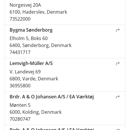
Norgesvej 20A
6100, Haderslev, Denmark
73522000
Bygma Sønderborg
Elholm 5, Boks 60
6400, Sønderborg, Denmark
74431717
Lemvigh-Müller A/S
V. Landevej 69
6800, Varde, Denmark
36955800
Brdr. A & O Johansen A/S / EA Værktøj
Mønten 5
6000, Kolding, Denmark
70280747
Brdr. A & O Johansen A/S / EA Værktøj