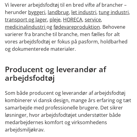
Vi leverer arbejdsfodtøj til en bred vifte af brancher –
herunder
byggeri
,
landbrug
,
let industri
,
tung industri
,
transport og lager
,
pleje
,
HORECA
,
service
,
medicinalindustri
og
fødevareproduktion
. Behovene
varierer fra branche til branche, men fælles for alt
vores arbejdsfodtøj er fokus på pasform, holdbarhed
og dokumenterede materialer.
Producent og leverandør af
arbejdsfodtøj
Som både producent og leverandør af arbejdsfodtøj
kombinerer vi dansk design, mange års erfaring og tæt
samarbejde med professionelle brugere. Det sikrer
løsninger, hvor arbejdsfodtøjet understøtter både
medarbejdernes komfort og virksomhedens
arbejdsmiljøkrav.