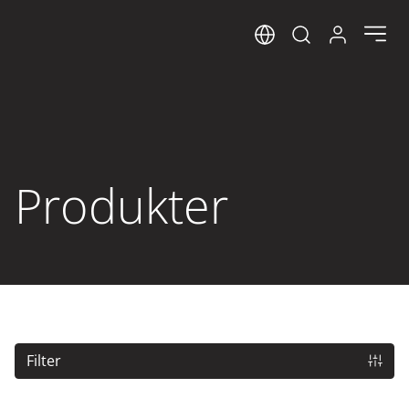
Sprog
Log ind her
Open search m
Produkter
Filter