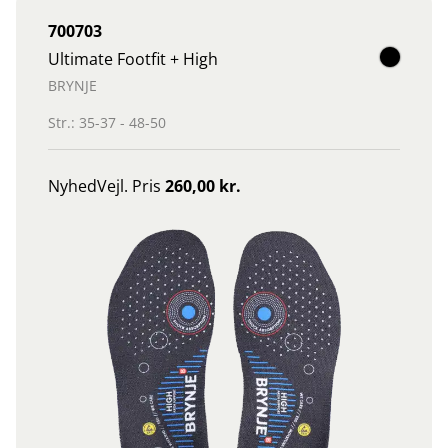
700703
Ultimate Footfit + High
BRYNJE
Str.: 35-37 - 48-50
Nyhed
Vejl. Pris
260,00 kr.