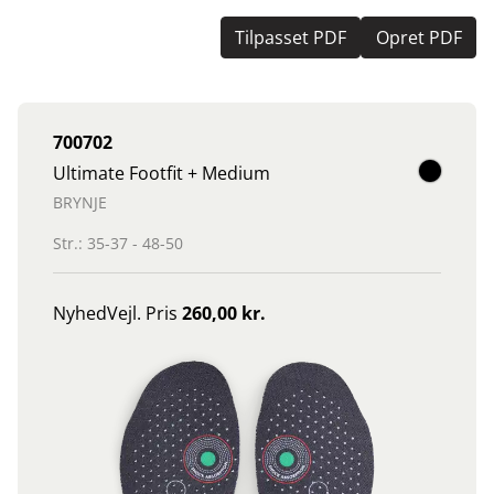
Tilpasset PDF
Opret PDF
700702
Ultimate Footfit + Medium
BRYNJE
Str.: 35-37 - 48-50
Nyhed
Vejl. Pris
260,00 kr.