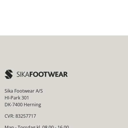
Sika Footwear A/S
HI-Park 301
DK-7400 Herning
CVR: 83257717
Man - Torsdag kl. 08.00 - 16.00