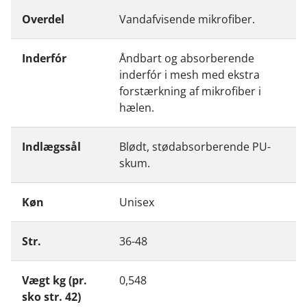
Overdel
Vandafvisende mikrofiber.
Inderfór
Åndbart og absorberende
inderfór i mesh med ekstra
forstærkning af mikrofiber i
hælen.
Indlægssål
Blødt, stødabsorberende PU-
skum.
Køn
Unisex
Str.
36-48
Vægt kg (pr.
0,548
sko str. 42)