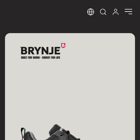
Sprog
Log ind her
Open search m