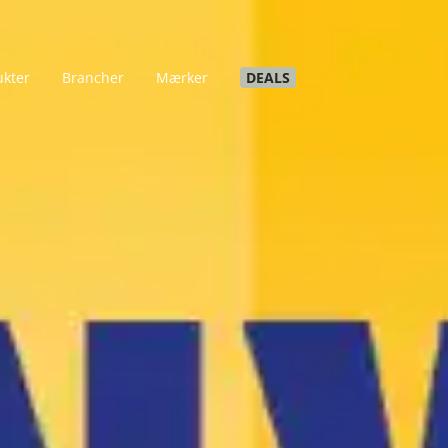
ukter
Brancher
Mærker
DEALS