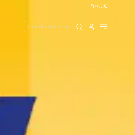
Sprog
Log ind her
Find den rette sko
Open search modal