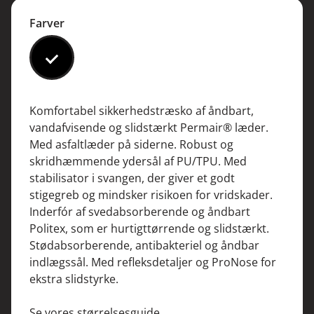
Farver
#000000
Komfortabel sikkerhedstræsko af åndbart,
vandafvisende og slidstærkt Permair® læder.
Med asfaltlæder på siderne. Robust og
skridhæmmende ydersål af PU/TPU. Med
stabilisator i svangen, der giver et godt
stigegreb og mindsker risikoen for vridskader.
Inderfór af svedabsorberende og åndbart
Politex, som er hurtigttørrende og slidstærkt.
Stødabsorberende, antibakteriel og åndbar
indlægssål. Med refleksdetaljer og ProNose for
ekstra slidstyrke.
Se vores størrelsesguide