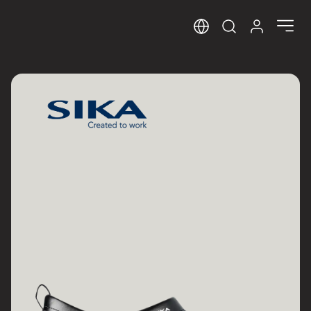
Sprog
Log ind her
Open search m