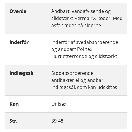
Overdel
Åndbart, vandafvisende og
slidstærkt Permair® læder. Med
asfaltlæder på siderne
Inderfór
Inderfór af svedabsorberende
og åndbart Politex.
Hurtigttørrende og slidstærkt
Indlægssål
Stødabsorberende,
antibakteriel og åndbar
indlægssål, som kan udskiftes
Køn
Unisex
Str.
39-48