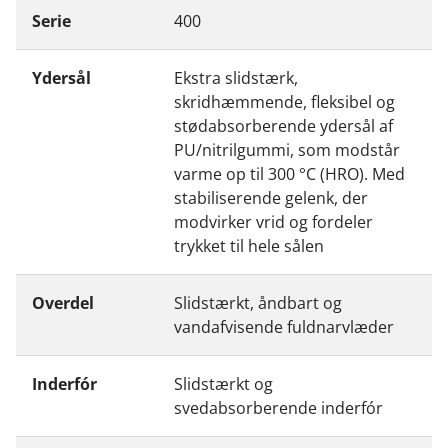
Serie
400
Ydersål
Ekstra slidstærk,
skridhæmmende, fleksibel og
stødabsorberende ydersål af
PU/nitrilgummi, som modstår
varme op til 300 °C (HRO). Med
stabiliserende gelenk, der
modvirker vrid og fordeler
trykket til hele sålen
Overdel
Slidstærkt, åndbart og
vandafvisende fuldnarvlæder
Inderfór
Slidstærkt og
svedabsorberende inderfór