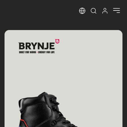
Sprog
Log ind her
Open search m