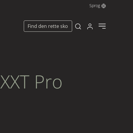
Sprog
Log ind her
Find den rette sko
Open search modal
XXT Pro