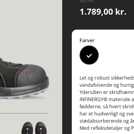
Vejl. Pris
1.789,00 kr.
Farver
#000000
Let og robust sikkerhed
vandafvisende og hurtig
Ydersålen er skridhæmmen
INFINERGY® materiale ab
fødderne, så hvert skri
har et hudvenligt og sv
stødabsorberende og ån
Med refleksdetaljer og P