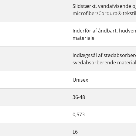
Slidstærkt, vandafvisende 
microfiber/Cordura® teksti
Inderfór af åndbart, hudve
materiale
Indlægssål af stødabsorber
svedabsorberende materia
Unisex
36-48
0,573
L6