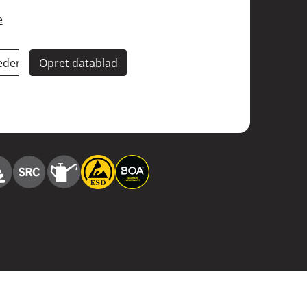
e
eder
Opret datablad