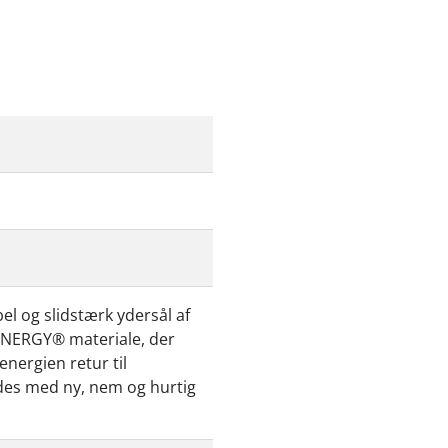
el og slidstærk ydersål af
INERGY® materiale, der
nergien retur til
ades med ny, nem og hurtig