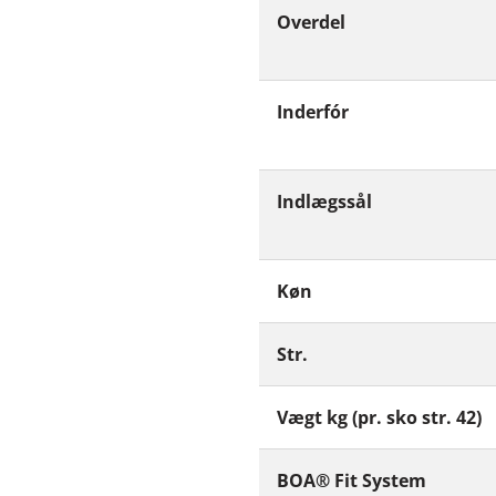
Overdel
Inderfór
Indlægssål
Køn
Str.
Vægt kg (pr. sko str. 42)
BOA® Fit System