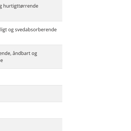
og hurtigttørrende
l
nligt og svedabsorberende
ende, åndbart og
le