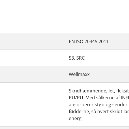
EN ISO 20345:2011
S3, SRC
Wellmaxx
Skridhæmmende, let, fleksib
PU/PU. Med sålkerne af INF
absorberer stød og sender e
fødderne, så hvert skridt l
energi