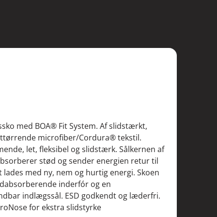
ssko med BOA® Fit System. Af slidstærkt,
ttørrende microfiber/Cordura® tekstil.
de, let, fleksibel og slidstærk. Sålkernen af
sorberer stød og sender energien retur til
dt lades med ny, nem og hurtig energi. Skoen
edabsorberende inderfór og en
dbar indlægssål. ESD godkendt og læderfri.
roNose for ekstra slidstyrke