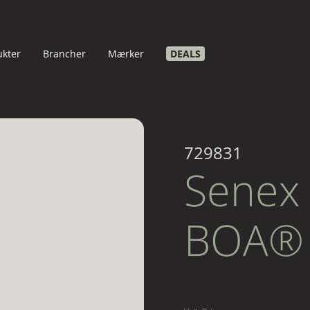
ukter
Brancher
Mærker
DEALS
729831
Senex 
BOA®