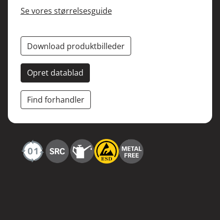
Se vores størrelsesguide
Download produktbilleder
Opret datablad
Find forhandler