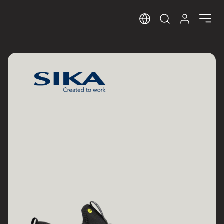
Sprog
Log ind her
Open search m