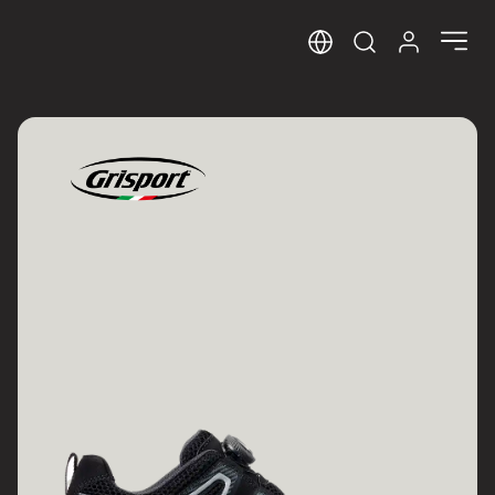
Sprog
Log ind her
Open search m