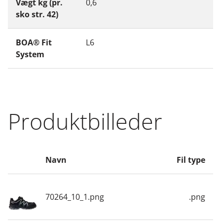
Vægt kg (pr.
0,6
sko str. 42)
BOA® Fit
L6
System
Produktbilleder
Navn
Fil type
70264_10_1.png
.png