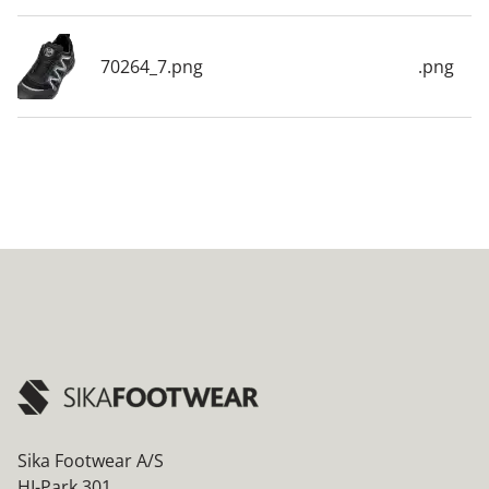
70264_7.png
.png
Sika Footwear A/S
HI-Park 301