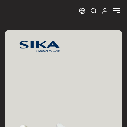
Sprog
Log ind her
Open search m