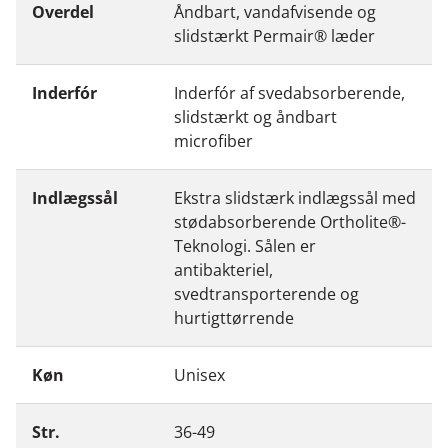
Overdel
Åndbart, vandafvisende og
slidstærkt Permair® læder
Inderfór
Inderfór af svedabsorberende,
slidstærkt og åndbart
microfiber
Indlægssål
Ekstra slidstærk indlægssål med
stødabsorberende Ortholite®-
Teknologi. Sålen er
antibakteriel,
svedtransporterende og
hurtigttørrende
Køn
Unisex
Str.
36-49