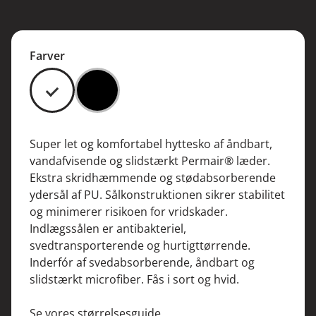
Farver
#FFFFFF
#000000
Super let og komfortabel hyttesko af åndbart,
vandafvisende og slidstærkt Permair® læder.
Ekstra skridhæmmende og stødabsorberende
ydersål af PU. Sålkonstruktionen sikrer stabilitet
og minimerer risikoen for vridskader.
Indlægssålen er antibakteriel,
svedtransporterende og hurtigttørrende.
Inderfór af svedabsorberende, åndbart og
slidstærkt microfiber. Fås i sort og hvid.
Se vores størrelsesguide