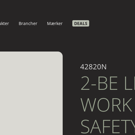
ukter
Brancher
Mærker
DEALS
42820N
2-BE 
WORK
SAFET