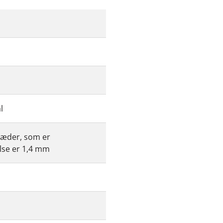
l
 læder, som er
lse er 1,4 mm