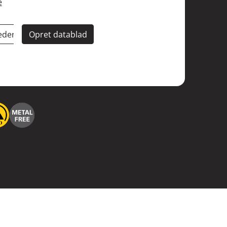
e
eder
Opret datablad