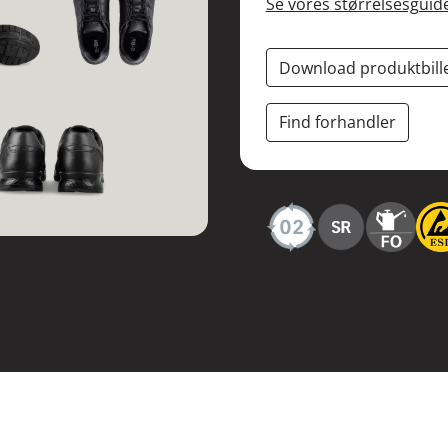
Se vores størrelsesguid
Download produktbill
Find forhandler