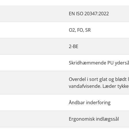
EN ISO 20347:2022
O2, FO, SR
2-BE
Skridhæmmende PU yderså
Overdel i sort glat og blødt
vandafvisende. Læder tykke
Åndbar inderforing
Ergonomisk indlægssål