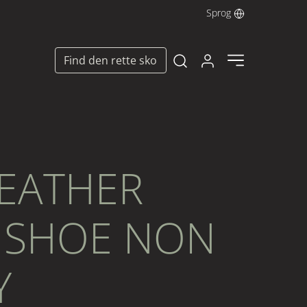
Sprog
Log ind her
Find den rette sko
Open search modal
LEATHER
 SHOE NON
Y