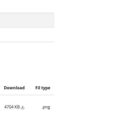
Download
Fil type
4704 KB
.png