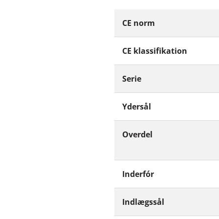
CE norm
CE klassifikation
Serie
Ydersål
Overdel
Inderfór
Indlægssål