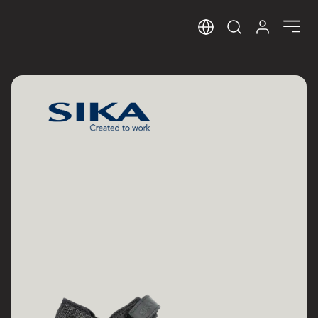
Sprog
Log ind her
Open search m