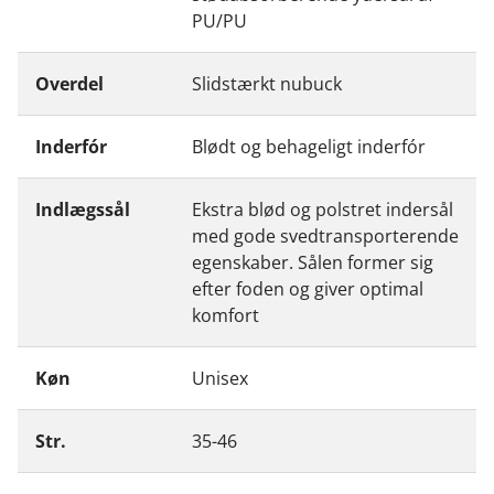
PU/PU
Overdel
Slidstærkt nubuck
Inderfór
Blødt og behageligt inderfór
Indlægssål
Ekstra blød og polstret indersål
med gode svedtransporterende
egenskaber. Sålen former sig
efter foden og giver optimal
komfort
Køn
Unisex
Str.
35-46