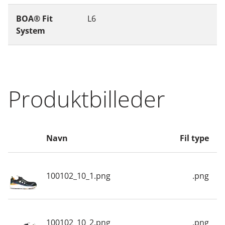
BOA® Fit
L6
System
Produktbilleder
Navn
Fil type
100102_10_1.png
.png
100102_10_2.png
.png