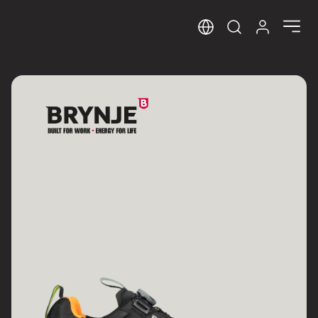
Sprog
Log ind her
Open search m