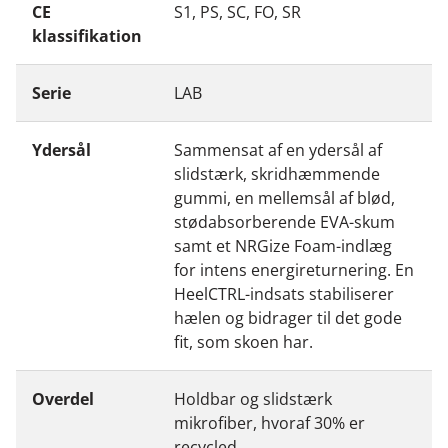
CE
S1, PS, SC, FO, SR
klassifikation
Serie
LAB
Ydersål
Sammensat af en ydersål af
slidstærk, skridhæmmende
gummi, en mellemsål af blød,
stødabsorberende EVA-skum
samt et NRGize Foam-indlæg
for intens energireturnering. En
HeelCTRL-indsats stabiliserer
hælen og bidrager til det gode
fit, som skoen har.
Overdel
Holdbar og slidstærk
mikrofiber, hvoraf 30% er
recycled.