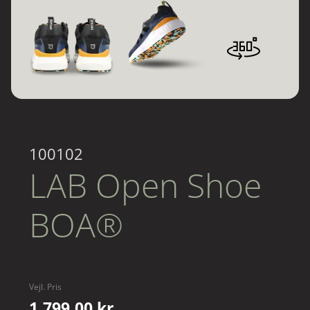
100102
LAB Open Shoe
BOA®
Vejl. Pris
1.799,00 kr.