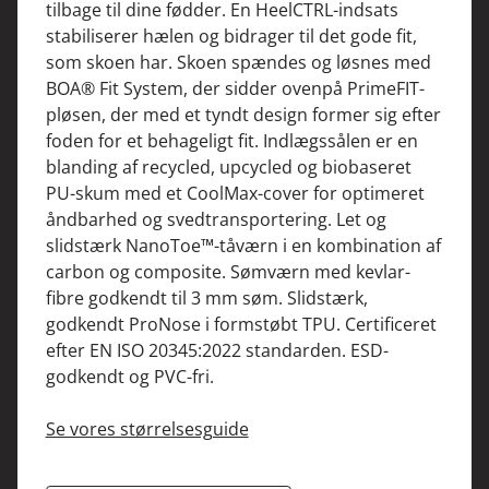
tilbage til dine fødder. En HeelCTRL-indsats
stabiliserer hælen og bidrager til det gode fit,
som skoen har. Skoen spændes og løsnes med
BOA® Fit System, der sidder ovenpå PrimeFIT-
pløsen, der med et tyndt design former sig efter
foden for et behageligt fit. Indlægssålen er en
blanding af recycled, upcycled og biobaseret
PU-skum med et CoolMax-cover for optimeret
åndbarhed og svedtransportering. Let og
slidstærk NanoToe™-tåværn i en kombination af
carbon og composite. Sømværn med kevlar-
fibre godkendt til 3 mm søm. Slidstærk,
godkendt ProNose i formstøbt TPU. Certificeret
efter EN ISO 20345:2022 standarden. ESD-
godkendt og PVC-fri.
Se vores størrelsesguide