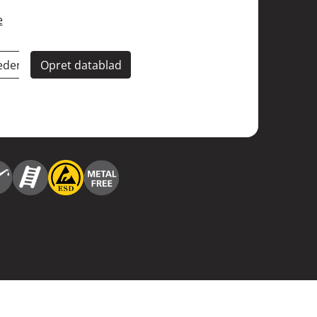
e
eder
Opret datablad