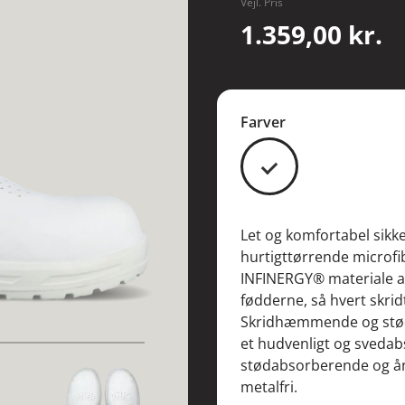
Vejl. Pris
1.359,00 kr.
Farver
#FFFFFF
Let og komfortabel sikk
hurtigttørrende microfi
INFINERGY® materiale ab
fødderne, så hvert skrid
Skridhæmmende og stød
et hudvenligt og sveda
stødabsorberende og ån
metalfri.