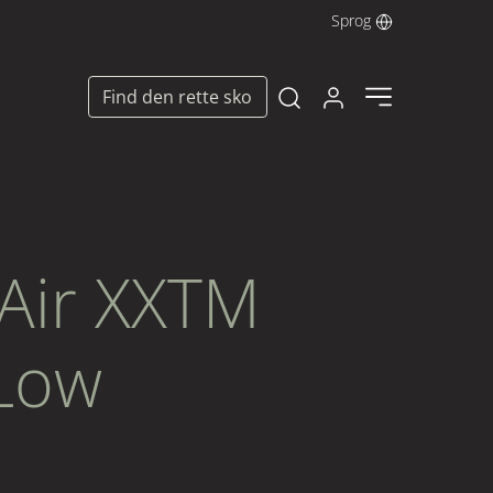
Sprog
Log ind her
Find den rette sko
Open search modal
Air XXTM
 Low