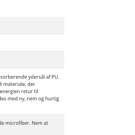
orberende ydersål af PU.
 materiale, der
nergien retur til
ades med ny, nem og hurtig
de microfiber. Nem at