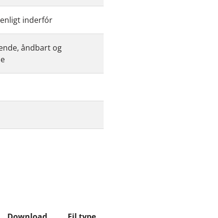
nligt inderfór
ende, åndbart og
le
Download
Fil type