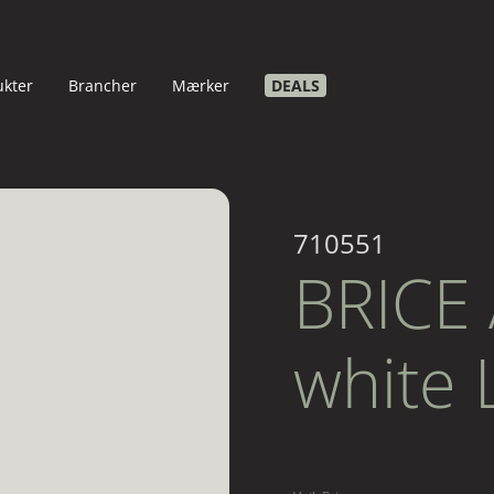
ukter
Brancher
Mærker
DEALS
710551
BRICE 
white