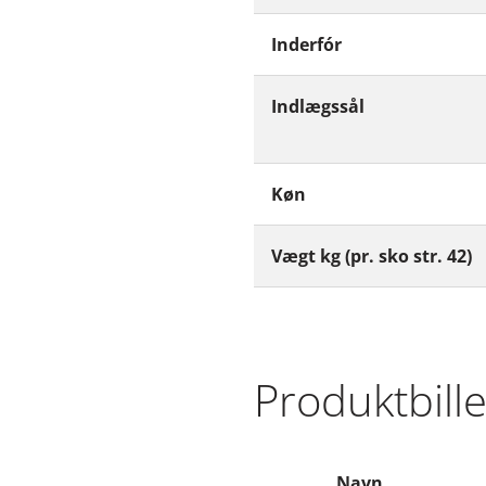
Inderfór
Indlægssål
Køn
Vægt kg (pr. sko str. 42)
Produktbill
Navn