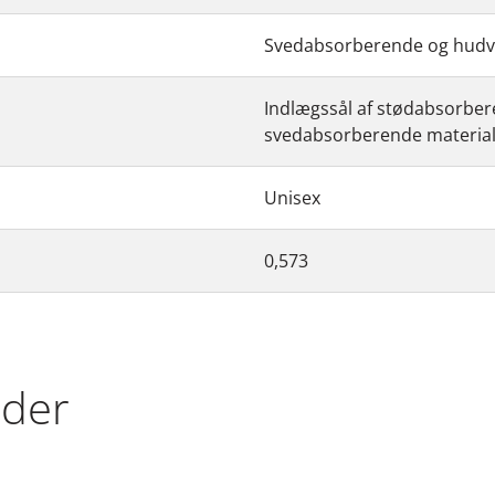
Svedabsorberende og hudve
Indlægssål af stødabsorber
svedabsorberende materia
Unisex
0,573
eder