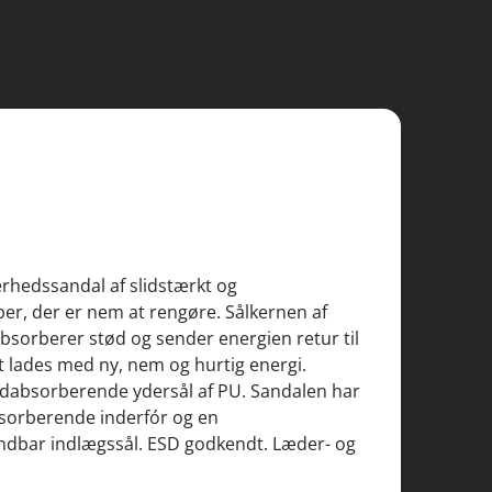
erhedssandal af slidstærkt og
ber, der er nem at rengøre. Sålkernen af
sorberer stød og sender energien retur til
t lades med ny, nem og hurtig energi.
absorberende ydersål af PU. Sandalen har
bsorberende inderfór og en
dbar indlægssål. ESD godkendt. Læder- og