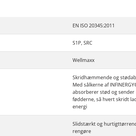
EN ISO 20345:2011
S1P, SRC
Wellmaxx
Skridhæmmende og stødabs
Med sålkerne af INFINERGY®
absorberer stød og sender e
fødderne, så hvert skridt l
energi
Slidstærkt og hurtigttørren
rengøre