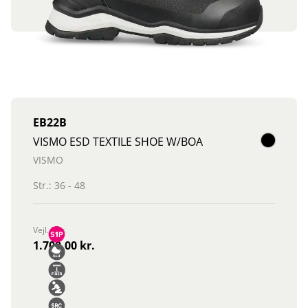
EB22B
VISMO ESD TEXTILE SHOE W/BOA
VISMO
Str.: 36 - 48
Vejl. Pris
1.700,00 kr.