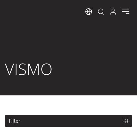
Sprog
Log ind her
Open search m
VISMO
Filter