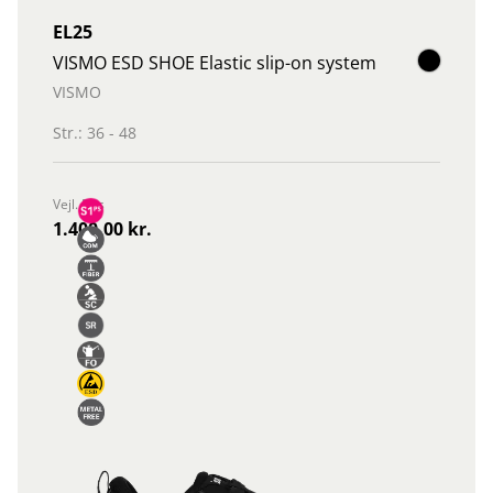
EL25
VISMO ESD SHOE Elastic slip-on system
VISMO
Str.: 36 - 48
Vejl. Pris
1.400,00 kr.