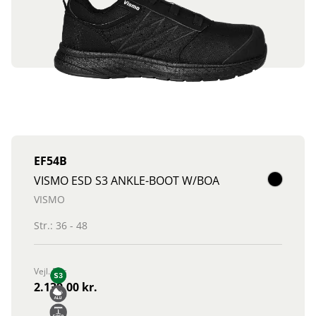
EF54B
VISMO ESD S3 ANKLE-BOOT W/BOA
VISMO
Str.: 36 - 48
Vejl. Pris
2.139,00 kr.