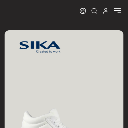
Sprog
Log ind her
Open search m