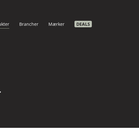
ukter
Brancher
Mærker
DEALS
r