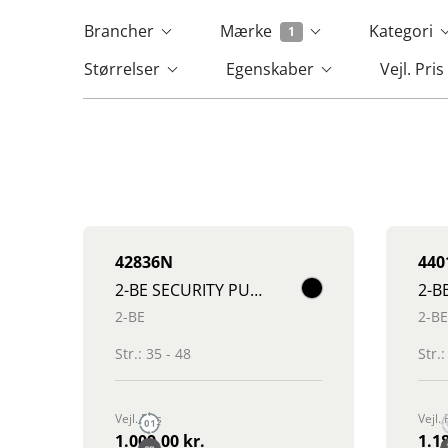
Brancher
Mærke
Kategori
1
Størrelser
Egenskaber
Vejl. Pri
42836N
440
2-BE SECURITY PUSH SHOE
2-BE
2-BE
Str.: 35 - 48
Str.:
Vejl. Pris
Vejl. 
1.009,00 kr.
1.18