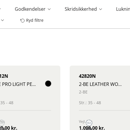
Godkendelser
Skridsikkerhed
Lukni
s
Ryd filtre
12N
42820N
2-BE PRO LIGHT PERFORMANCE SHOE
2-BE LEATHER WORK SHOE NON SAFETY
2-BE
 35 - 48
Str.: 35 - 48
Pris
Vejl. Pris
9,00 kr.
1.099,00 kr.