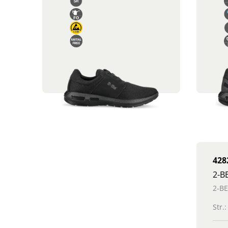
428
2-BE
Str.: