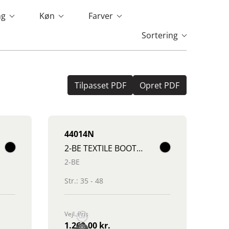
ng
Køn
Farver
Sortering
Tilpasset PDF
Opret PDF
44014N
2-BE TEXTILE BOOTEE NON SAFETY
2-BE
Str.: 35 - 48
Vejl. Pris
1.269,00 kr.