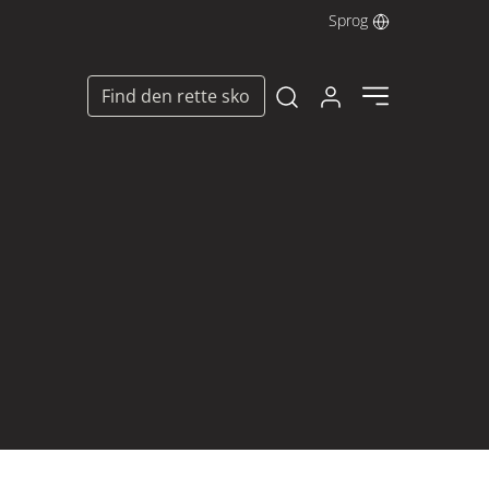
Sprog
Log ind her
Find den rette sko
Open search modal