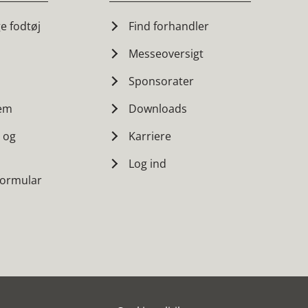
ge fodtøj
Find forhandler
Messeoversigt
Sponsorater
tem
Downloads
r og
Karriere
Log ind
formular