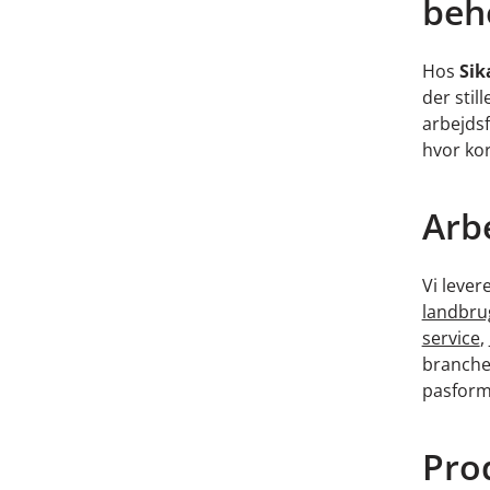
beh
Hos
Sik
der stil
arbejdsf
hvor kor
Arbe
Vi lever
landbru
service
,
branche 
pasform
Pro