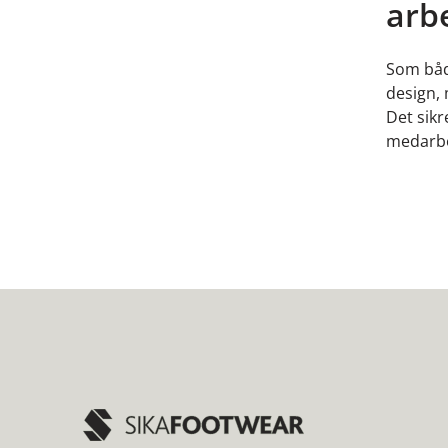
arb
Som båd
design,
Det sikr
medarbe