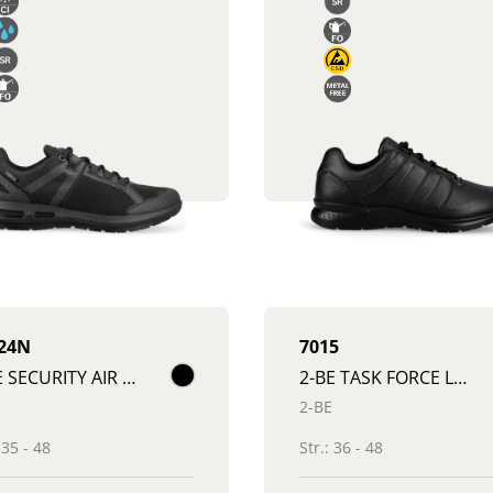
24N
7015
2-BE SECURITY AIR SHOE
2-BE TASK FORCE LIGHT BOOTS
2-BE
 35 - 48
Str.: 36 - 48