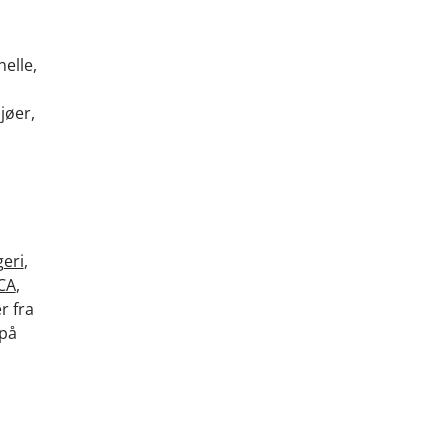
nelle,
jøer,
eri
,
CA
,
r fra
 på