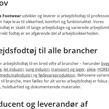
ov
a Footwear
udvikler og leverer vi arbejdsfodtøj til professio
ler høje krav til sikkerhed, komfort og funktionalitet. Vores
odtøj er skabt til lange arbejdsdage og varierede arbejdsmil
rekt fodtøj er en afgørende del af arbejdssikkerheden.
jdsfodtøj til alle brancher
er arbejdsfodtøj til en bred vifte af brancher – herunder
bygg
g
,
let industri
,
tung industri
,
transport og lager
,
pleje
,
HORE
medicinalindustri
og
fødevareproduktion
. Behovene variere
til branche, men fælles for alt vores arbejdsfodtøj er fokus
, holdbarhed og dokumenterede materialer.
ducent og leverandør af