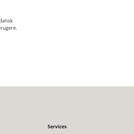
 dansk
brugere.
Services