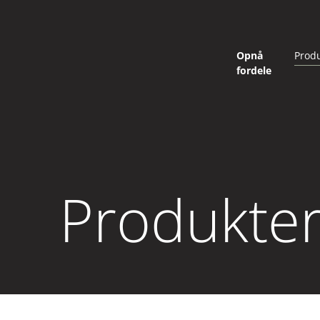
Opnå
Prod
fordele
Produkte