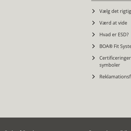
Vælg det rigti
Værd at vide
Hvad er ESD?
BOA® Fit Sys
Certificeringe
symboler
Reklamations