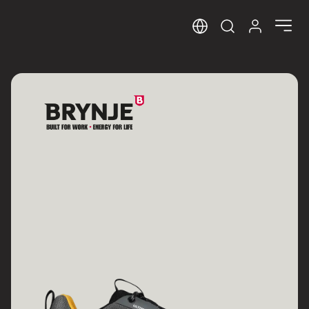
Sprog
Log ind her
Open search m